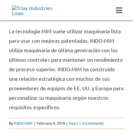
Skip
Togg
to
Navi
About
content
La tecnología MIM suele utilizar maquinaria lista
Casting
para usar con mejoras patentadas. INDO-MIM
Finished Components
utiliza maquinaria de última generación con los
Markets Served
últimos controles para mantener un rendimiento
Careers
de proceso superior. INDO-MIM ha construido
una relación estratégica con muchos de sus
Contact
proveedores de equipos de EE. UU. y Europa para
Get Quote
personalizar su maquinaria según nuestros
requisitos específicos.
By
INDO-MIM
|
February 4, 2019
|
Faq's
|
0 Comments