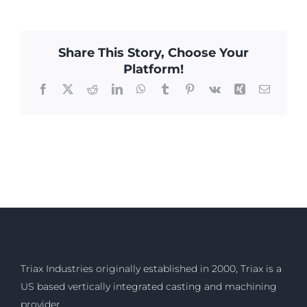
Share This Story, Choose Your
Platform!
Facebook
X
Reddit
LinkedIn
WhatsApp
Tumblr
Pinterest
Vk
Xing
Email
Triax Industries originally established in 2000, Triax is a
US based vertically integrated casting and machining
provider.