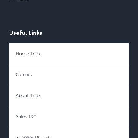
Useful Links
Home Triax
Careers
About Triax
Sales T&C
Supplier PO T&C