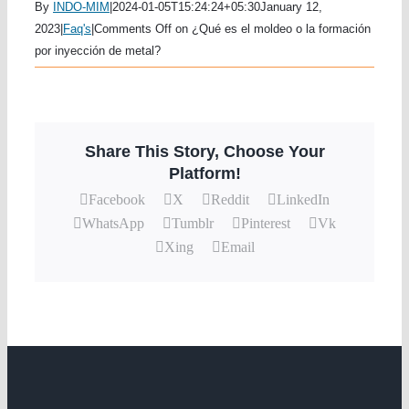
By
INDO-MIM
|
2024-01-05T15:24:24+05:30
January 12,
2023
|
Faq's
|
Comments Off
on ¿Qué es el moldeo o la formación
por inyección de metal?
Share This Story, Choose Your
Platform!
Facebook
X
Reddit
LinkedIn
WhatsApp
Tumblr
Pinterest
Vk
Xing
Email